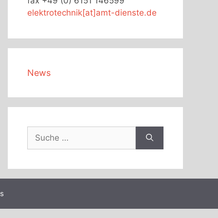
fax +49 (0) 6151 146599
elektrotechnik[at]amt-dienste.de
News
Suche
nach:
s