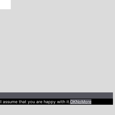
l assume that you are happy with it.
OK
No
More