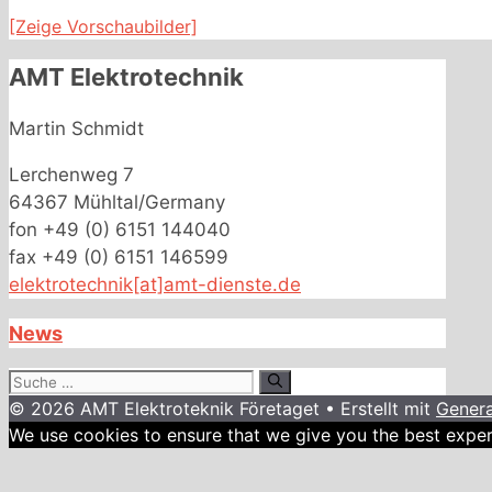
[Zeige Vorschaubilder]
AMT Elektrotechnik
Martin Schmidt
Lerchenweg 7
64367 Mühltal/Germany
fon +49 (0) 6151 144040
fax +49 (0) 6151 146599
elektrotechnik[at]amt-dienste.de
News
Suche
nach:
© 2026 AMT Elektroteknik Företaget
• Erstellt mit
Genera
We use cookies to ensure that we give you the best experi