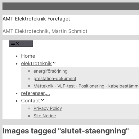
Zum
Inhalt
AMT Elektroteknik Företaget
springen
AMT Elektrotechnik, Martin Schmidt
Menü
Home
elektroteknik
energiförsörjning
prestation-dokument
Mätteknik · VLF-test · Positionering · kabelbestämm
referenser,…
Contact
Privacy Policy
Site Notice
Images tagged "slutet-staengning"