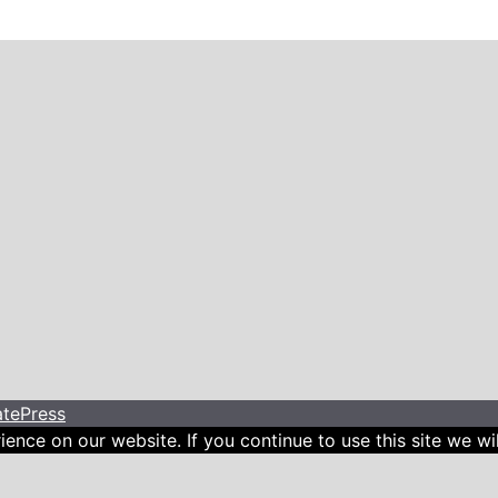
tePress
ence on our website. If you continue to use this site we wil